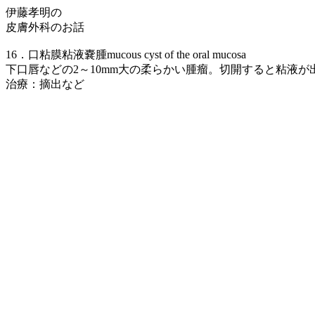
伊藤孝明の
皮膚外科のお話
16．口粘膜粘液嚢腫mucous cyst of the oral mucosa
下口唇などの2～10mm大の柔らかい腫瘤。切開すると粘液
治療：摘出など