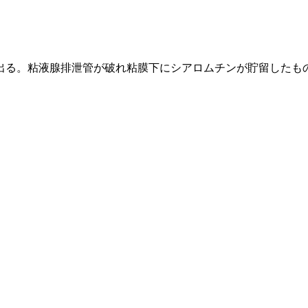
が出る。粘液腺排泄管が破れ粘膜下にシアロムチンが貯留したも