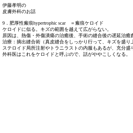
伊藤孝明の
皮膚外科のお話
9．肥厚性瘢痕hypertrophic scar ＝瘢痕ケロイド
ケロイドに似る。キズの範囲を越えて広がらない。
原因は、熱傷・外傷潰瘍の治癒後、手術の縫合後の遅延治癒
治療：摘出縫合術（真皮縫合をしっかり行って、キズを盛り
ステロイド局所注射やトラニラストの内服もあるが、充分盛
外科医はこれをケロイドと呼ぶので、話がややこしくなる。