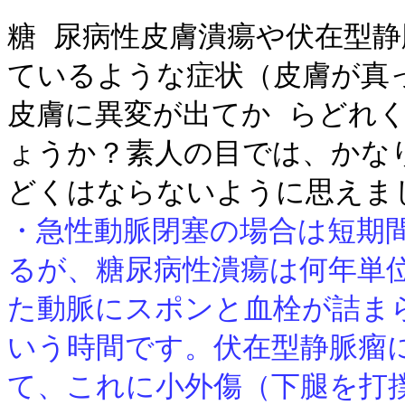
糖 尿病性皮膚潰瘍や伏在型
ているような症状（皮膚が真
皮膚に異変が出てか らどれ
ょうか？素人の目では、かな
どくはならないように思えま
・急性動脈閉塞の場合は短期
るが、糖尿病性潰瘍は何年単
た動脈にスポンと血栓が詰ま
いう時間です。伏在型静脈瘤
て、これに小外傷（下腿を打